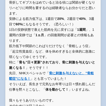
骨折してギブスをはめていると治る頃には関節が硬くなり
リハビリに時間を要するのは経験者ならお分かりだと思い
ます。
安静による筋力低下は、1週目で
20%
、2週目で
40%
、3週
目で
60%
にもなるそうです。（恐ろしい！）
1日の安静状態で衰えた筋肉を元に戻すには「
1週間
」、1
週間の安静では「
1ヵ月
」の回復期間が必要との情報もあ
ります。
筋力低下や関節のこわばりだけでなく「骨粗しょう症」
「起立性貧血症」など、体を休めすぎると全体的に急激に
弱くなってゆくそうです。
特に「
骨も”日々更新”されており、骨に刺激を与えないと
脆くなる！
」そうです！！
先日、NHKスペシャルで「
骨に刺激を与えないと、”骨粗
鬆症”になる！
」とも言っていました！
そういえば、長生きで元気なお年寄りは日々慣れ親しんだ
仕事を黙々とこなし、「
体を動かして！
」いますよね。
我々もそうありたいものです。
そのためには日ごろから