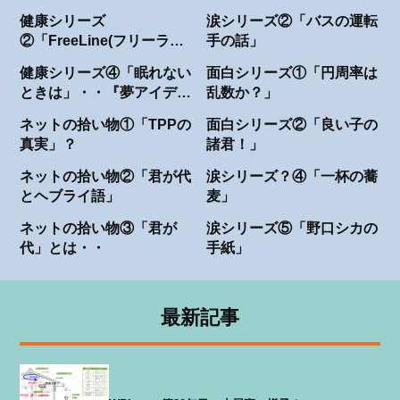
てますか・・？
健康シリーズ
涙シリーズ②「バスの運転
②「FreeLine(フリーライ
手の話」
ン)」
健康シリーズ④「眠れない
面白シリーズ①「円周率は
ときは」・・『夢アイデ
乱数か？」
ア』を！
ネットの拾い物①「TPPの
面白シリーズ②「良い子の
真実」？
諸君！」
ネットの拾い物②「君が代
涙シリーズ？④「一杯の蕎
とヘブライ語」
麦」
ネットの拾い物③「君が
涙シリーズ⑤「野口シカの
代」とは・・
手紙」
最新記事