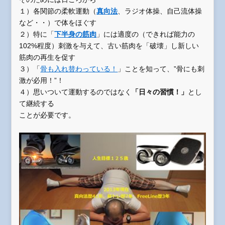
１）各関節の柔軟運動（
真向法
、ラジオ体操、自己流体操
など・・）で体をほぐす
２）特に「
下半身の筋肉
」には適度の（できれば能力の
102%程度）刺激を与えて、古い筋肉を「破壊」し新しい
筋肉の再生を促す
３）「
骨も入れ替わっている！
」ことを知って、”骨にも刺
激が必用！”！
４）思いついて運動するのではなく
「日々の習慣！」
とし
て継続する
ことが必要です。