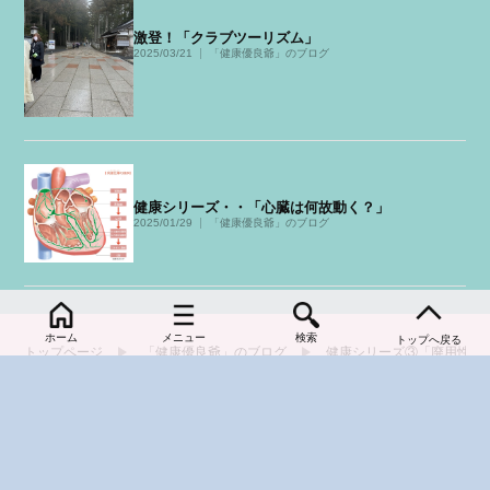
激登！「クラブツーリズム」
2025/03/21
「健康優良爺」のブログ
健康シリーズ・・「心臓は何故動く？」
2025/01/29
「健康優良爺」のブログ
ホーム
メニュー
検索
トップへ戻る
トップページ
「健康優良爺」のブログ
健康シリーズ③「廃用性萎
FOLLOW US