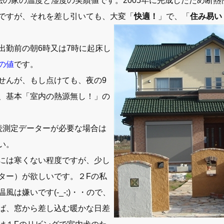
の家の温度と湿度の実績値です。2005年に完成したため断熱
ですが、それを差し引いても、大変「
快適！
」で、「
住み易い
出勤前の朝6時又は7時に起床し
の値
です。
せんが、もし点けても、夜の9
、基本「室内の熱源無し！」の
続測定データーが必要な場合は
い。
には寒くない程度ですが、少し
ター）が欲しいです。２Fの私
は嫌いです(-_-;)・・ので、
ば、窓から差し込む暖かな日差