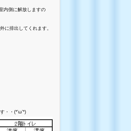
室内側に解放しますの
屋外に排出してくれます。
(*'ω'*)