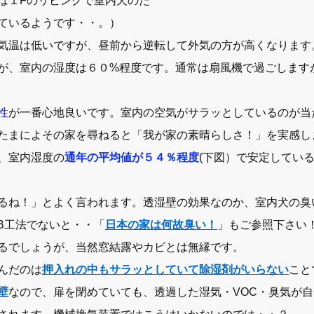
は１Fのリビングで室内犬のた
ているようです・・。）
気温は低いですが、昼前から逆転して外気の方が高くなります
が、室内の湿度は６０%程度です。通常は扇風機で過ごします
性
が一番心地良いです。室内の空気がサラッとしているのが当
たまによその家を尋ねると「我が家の素晴らしさ！」を実感し
が、室内湿度の
通年の平均値が５４％程度
(下図）で安定してい
るね！」とよく言われます。透湿壁の効果なのか、室内犬の臭
B工法でないと・・「
日本の家は何故臭い！
」もご参照下さい
るでしょうが、当然窓結露やカビとは無縁です。
んだのは
押入れの中もサラッとしていて除湿剤がいらない
こと
壁
なので、扉を閉めていても、透過した湿気・VOC・臭気が